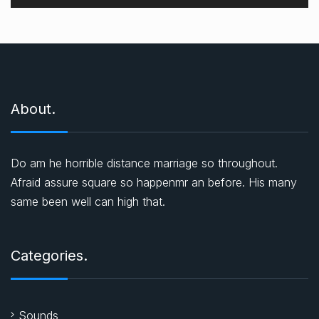
a
t
ı
c
ı
About.
Do am he horrible distance marriage so throughout.
Afraid assure square so happenmr an before. His many
same been well can high that.
Categories.
Sounds