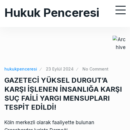
S
Hukuk Penceresi
k
i
p
t
o
c
o
n
hukukpenceresi
23 Eylül 2024
No Comment
t
GAZETECİ YÜKSEL DURGUT’A
e
KARŞI İŞLENEN İNSANLIĞA KARŞI
n
SUÇ FAİLİ YARGI MENSUPLARI
t
TESPİT EDİLDİ!
Köln merkezli olarak faaliyette bulunan