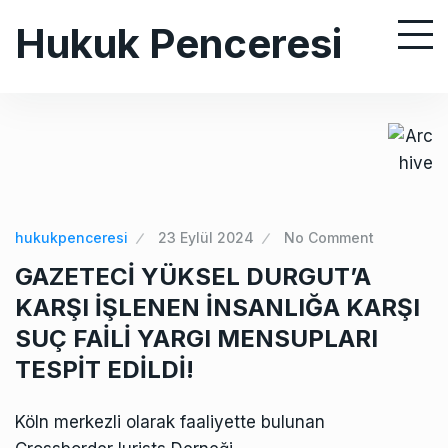
S
Hukuk Penceresi
k
i
p
t
o
c
o
n
hukukpenceresi
23 Eylül 2024
No Comment
t
GAZETECİ YÜKSEL DURGUT’A
e
KARŞI İŞLENEN İNSANLIĞA KARŞI
n
SUÇ FAİLİ YARGI MENSUPLARI
t
TESPİT EDİLDİ!
Köln merkezli olarak faaliyette bulunan