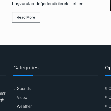
başvuruları değerlendirilerek. iletilen
Read More
Categories.
Op
Sounds
O
nmr
Video
O
igh
Weather
C