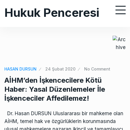
S
Hukuk Penceresi
k
i
p
t
o
c
o
n
HASAN DURSUN
24 Şubat 2020
No Comment
t
AİHM’den İşkencecilere Kötü
e
Haber: Yasal Düzenlemeler İle
n
İşkenceciler Affedilemez!
t
Dr. Hasan DURSUN Uluslararası bir mahkeme olan
AİHM, temel hak ve özgürlüklerin korunmasında
ulusal mahkemelere nazaran ikincil ve tamamlayıcı