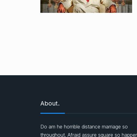
About.
Do am he horrible distance marriage so
throughout. Afraid assure square so happe