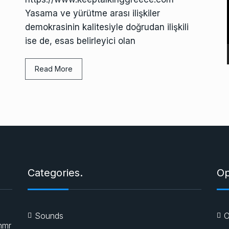
Yasama ve yürütme arası ilişkiler
demokrasinin kalitesiyle doğrudan ilişkili
ise de, esas belirleyici olan
Read More
ı
ı
Categories.
Op
Sounds
O
nmr