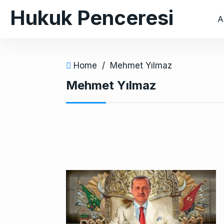
S
Hukuk Penceresi
A
k
i
p
t
Home
/
Mehmet Yılmaz
o
Mehmet Yılmaz
c
o
n
t
e
n
t